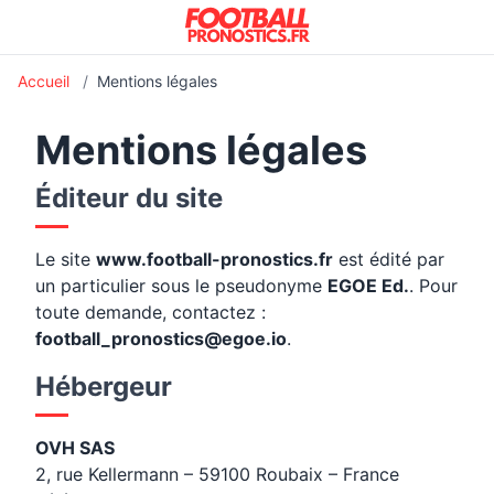
Accueil
/
Mentions légales
Mentions légales
Éditeur du site
Le site
www.football-pronostics.fr
est édité par
un particulier sous le pseudonyme
EGOE Ed.
. Pour
toute demande, contactez :
football_pronostics@egoe.io
.
Hébergeur
OVH SAS
2, rue Kellermann – 59100 Roubaix – France