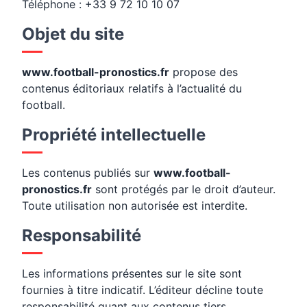
Téléphone : +33 9 72 10 10 07
Objet du site
www.football-pronostics.fr
propose des
contenus éditoriaux relatifs à l’actualité du
football.
Propriété intellectuelle
Les contenus publiés sur
www.football-
pronostics.fr
sont protégés par le droit d’auteur.
Toute utilisation non autorisée est interdite.
Responsabilité
Les informations présentes sur le site sont
fournies à titre indicatif. L’éditeur décline toute
responsabilité quant aux contenus tiers